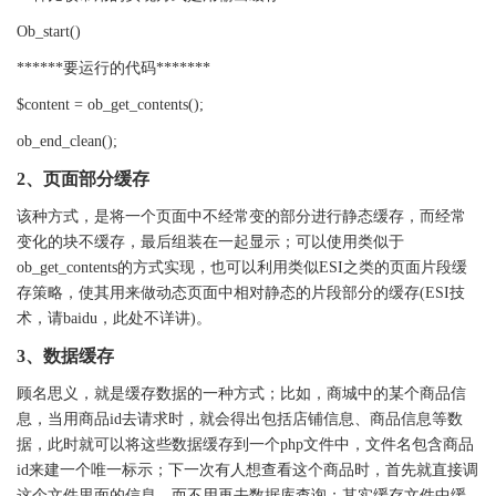
Ob_start()
******
要运行的代码
*******
$content = ob_get_contents();
ob_end_clean();
2
、页面部分缓存
该种方式，是将一个页面中不经常变的部分进行静态缓存，而经常
变化的块不缓存，最后组装在一起显示；可以使用类似于
ob_get_contents
的方式实现，也可以利用类似
ESI
之类的页面片段缓
存策略，使其用来做动态页面中相对静态的片段部分的缓存
(ESI
技
术，请
baidu
，此处不详讲
)
。
3
、数据缓存
顾名思义，就是缓存数据的一种方式；比如，商城中的某个商品信
息，当用商品
id
去请求时，就会得出包括店铺信息、商品信息等数
据，此时就可以将这些数据缓存到一个
php
文件中，文件名包含商品
id
来建一个唯一标示；下一次有人想查看这个商品时，首先就直接调
这个文件里面的信息，而不用再去数据库查询；其实缓存文件中缓