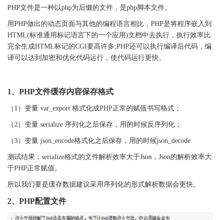
PHP
文件是一种以
php
为后缀的文件，是
php
脚本文件。
用
PHP
做出的动态页面与其他的编程语言相比，
PHP
是将程序嵌入到
HTML(
标准通用标记语言下的一个应用
)
文档中去执行，执行效率比
完全生成
HTML
标记的
CGI
要高许多
;PHP
还可以执行编译后代码，编
译可以达到加密和优化代码运行，使代码运行更快。
1、
PHP
文件缓存内容保存格式
（
1
）变量
var_export
格式化成
PHP
正常的赋值书写格式；
（
2
）变量
serialize
序列化之后保存，用的时候反序列化；
（
3
）变量
json_encode
格式化之后保存，用的时候
json_decode
测试结果：
serialize
格式的文件解析效率大于
Json
，
Json
的解析效率大
于
PHP
正常赋值。
所以我们要是缓存数据建议采用序列化的形式解析数据会更快。
2、
PHP
配置文件