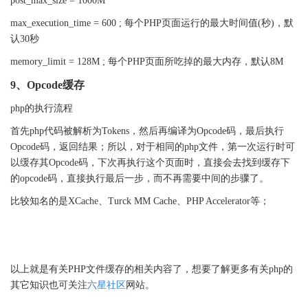
post_max_size = 1000M
max_execution_time = 600 ;
每个
PHP
页面运行的最大时间值
(
秒
)
，默
认
30
秒
memory_limit = 128M ;
每个PHP页面所吃掉的最大内存，默认8M
9
、Opcode缓存
php
的执行流程
首先
php
代码被解析为
Tokens
，然后再编译为
Opcode
码，最后执行
Opcode
码，返回结果；所以，对于相同的
php
文件，第一次运行时可
以缓存其
Opcode
码，下次再执行这个页面时，直接会去找到缓存下
的
opcode
码，直接执行最后一步，而不再需要中间的步骤了。
比较知名的是
XCache
、
Turck MM Cache
、
PHP Accelerator
等；
以上就是有关
PHP
文件缓存的相关内容了，想要了解更多有关
php
的
六星社区
其它知识也可关注
网站。