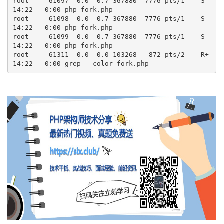
root     61097  0.0  0.7 367880  7776 pts/1    S    
14:22   0:00 php fork.php 

root     61098  0.0  0.7 367880  7776 pts/1    S    
14:22   0:00 php fork.php 

root     61099  0.0  0.7 367880  7776 pts/1    S    
14:22   0:00 php fork.php 

root     61311  0.0  0.0 103268   872 pts/2    R+   
14:22   0:00 grep --color fork.php 