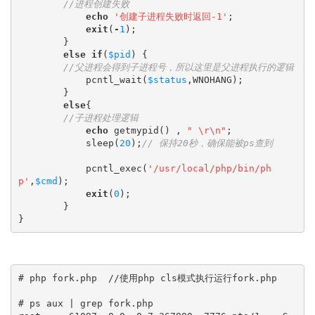
echo
'创建子进程失败时返回-1'
;
exit
(
-
1
);
}
else
if
(
$pid
)
{
pcntl_wait
(
$status
,
WNOHANG
);
}
else
{
echo
getmypid
()
,
" 
\r\n
"
;
sleep
(
20
);
pcntl_exec
(
'/usr/local/php/bin/ph
p'
,
$cmd
);
exit
(
0
);
}
}
# php fork.php  //使用php cls模式执行运行fork.php

# ps aux | grep fork.php 
