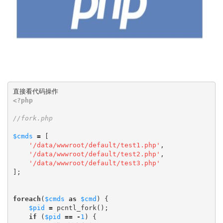
<?php
$cmds
=
[
'/data/wwwroot/default/test1.php'
,
'/data/wwwroot/default/test2.php'
,
'/data/wwwroot/default/test3.php'
];
foreach
(
$cmds
as
$cmd
)
{
$pid
=
pcntl_fork
();
if
(
$pid
==
-
1
)
{