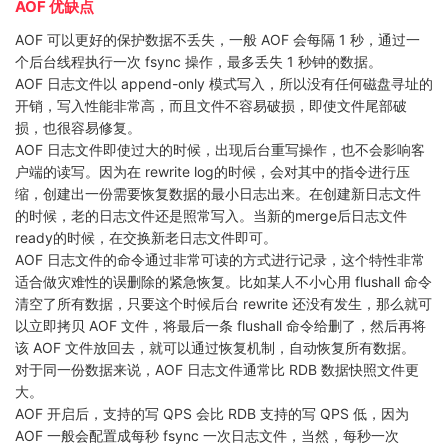
AOF 优缺点
AOF 可以更好的保护数据不丢失，一般 AOF 会每隔 1 秒，通过一
个后台线程执行一次 fsync 操作，最多丢失 1 秒钟的数据。
AOF 日志文件以 append-only 模式写入，所以没有任何磁盘寻址的
开销，写入性能非常高，而且文件不容易破损，即使文件尾部破
损，也很容易修复。
AOF 日志文件即使过大的时候，出现后台重写操作，也不会影响客
户端的读写。因为在 rewrite log的时候，会对其中的指令进行压
缩，创建出一份需要恢复数据的最小日志出来。在创建新日志文件
的时候，老的日志文件还是照常写入。当新的merge后日志文件
ready的时候，在交换新老日志文件即可。
AOF 日志文件的命令通过非常可读的方式进行记录，这个特性非常
适合做灾难性的误删除的紧急恢复。比如某人不小心用 flushall 命令
清空了所有数据，只要这个时候后台 rewrite 还没有发生，那么就可
以立即拷贝 AOF 文件，将最后一条 flushall 命令给删了，然后再将
该 AOF 文件放回去，就可以通过恢复机制，自动恢复所有数据。
对于同一份数据来说，AOF 日志文件通常比 RDB 数据快照文件更
大。
AOF 开启后，支持的写 QPS 会比 RDB 支持的写 QPS 低，因为
AOF 一般会配置成每秒 fsync 一次日志文件，当然，每秒一次