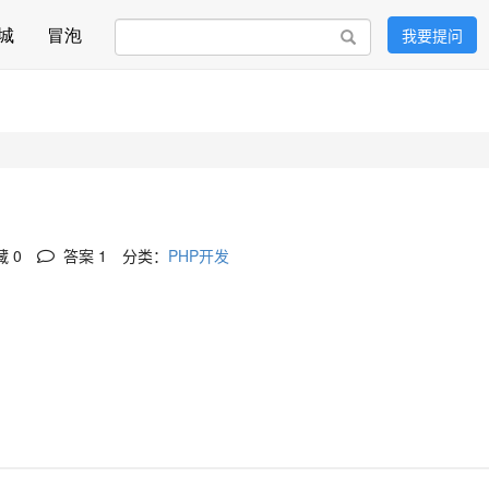
城
冒泡
我要提问
搜索
 0
答案
1
分类：
PHP开发