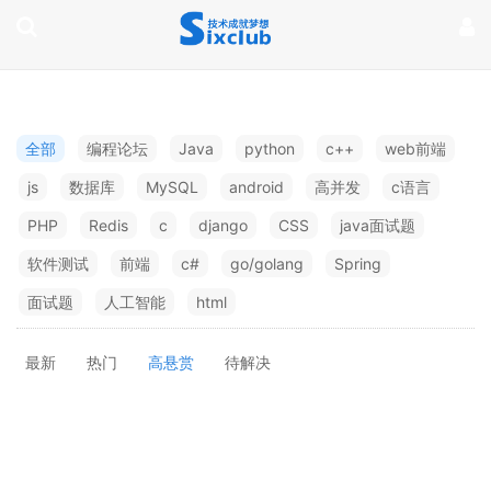
page contents
全部
编程论坛
Java
python
c++
web前端
js
数据库
MySQL
android
高并发
c语言
PHP
Redis
c
django
CSS
java面试题
软件测试
前端
c#
go/golang
Spring
面试题
人工智能
html
最新
热门
高悬赏
待解决