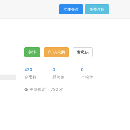
立即登录
免费注册
关注
向TA求助
发私信
420
0
0
金币数
经验值
个粉丝
主页被访问 792 次