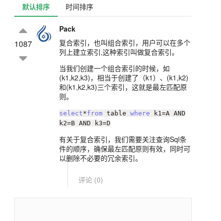
默认排序
时间排序
Pack
复合索引，也叫组合索引，用户可以在多个
1087
列上建立索引,这种索引叫做复合索引。
当我们创建一个组合索引的时候，如
(k1,k2,k3)，相当于创建了（k1）、(k1,k2)
和(k1,k2,k3)三个索引，这就是最左匹配原
则。
select
*
from
table
where
k1
=
A AND
k2
=
B AND k3
=
D
有关于复合索引，我们需要关注查询Sql条
件的顺序，确保最左匹配原则有效，同时可
以删除不必要的冗余索引。
评论 (
0
)