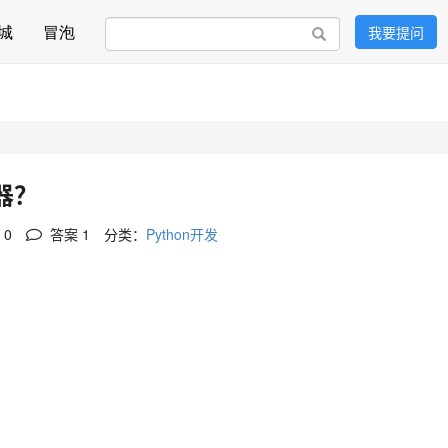
城
冒泡
我要提问
搜索
器？
 0
答案
1
分类：
Python开发