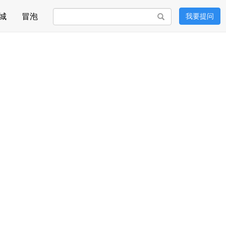
城
冒泡
我要提问
搜索