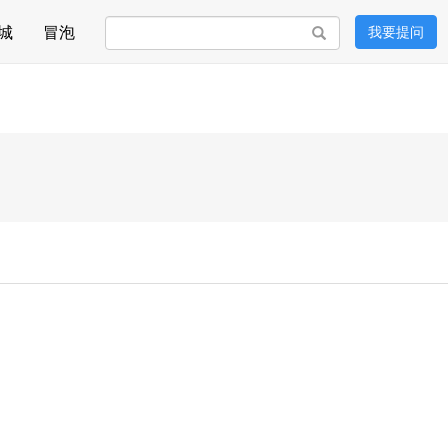
城
冒泡
我要提问
搜索