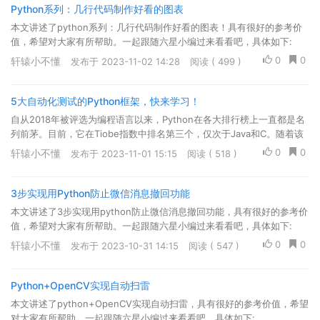
Python系列：几行代码制作好看的图表
本文讲述了python系列：几行代码制作好看的图表！具有很好的参考价
值，希望对大家有所帮助。一起跟随六星小编过来看看吧，具体如下:
0
0
轩辕小不懂
发布于 2023-11-02 14:28
阅读 ( 499 )
5大自动化测试的Python框架，快来学习！
自从2018年被评选为编程语言以来，Python在各大排行榜上一直都是名
列前茅。目前，它在Tiobe指数中排名第三个，仅次于Java和C。随着该
编程语言的广泛使用，基于Python的自动化测试框架也应运而生，且不
0
0
轩辕小不懂
发布于 2023-11-01 15:15
阅读 ( 518 )
断发展与丰富。
3步实现用Python防止微信消息撤回功能
本文讲述了3步实现用python防止微信消息撤回功能，具有很好的参考价
值，希望对大家有所帮助。一起跟随六星小编过来看看吧，具体如下:
0
0
轩辕小不懂
发布于 2023-10-31 14:15
阅读 ( 547 )
Python+OpenCV实现自动扫雷
本文讲述了python+OpenCV实现自动扫雷，具有很好的参考价值，希望
对大家有所帮助。一起跟随六星小编过来看看吧，具体如下: