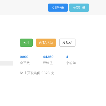
立即登录
免费注册
关注
向TA求助
发私信
9899
44350
4
金币数
经验值
个粉丝
主页被访问 9328 次