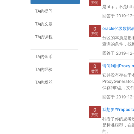
赞同
是http，不是https “
TA的提问
回答于 2019-12-
TA的文章
0
oracle亿级
赞同
TA的课程
分区的本质是把
查询的条件，找
回答于 2019-12-
TA的金币
0
请问利用Proxy.ne
TA的经验
赞同
它并没有存在于本
ProxyGenerato
TA的粉丝
保存到D盘，文件名为$
回答于 2019-12-
0
我想要在reposit
赞同
我看了你的思考过
是标准模型，在很
的。