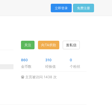
立即登录
免费注册
关注
向TA求助
发私信
860
310
0
金币数
经验值
个粉丝
主页被访问 1438 次