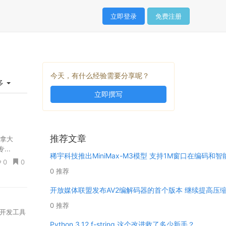
立即登录
免费注册
今天，有什么经验需要分享呢？
多
立即撰写
推荐文章
加拿大
..
稀宇科技推出MiniMax-M3模型 支持1M窗口在编码和
0
0
0 推荐
开放媒体联盟发布AV2编解码器的首个版本 继续提高压
0 推荐
va开发工具
Python 3.12 f-string 这个改进救了多少新手？