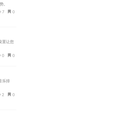
趋势。
7
0
设置让您
0
0
音乐排
2
0