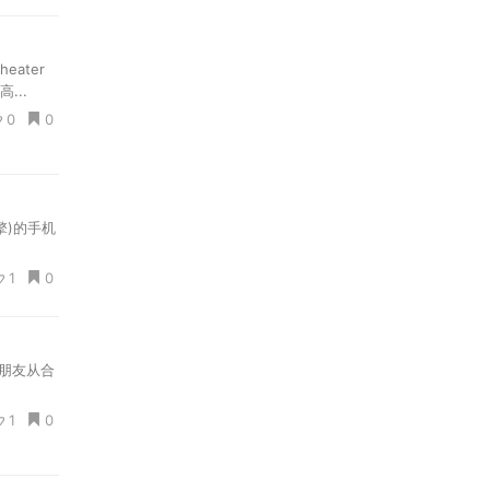
eater
...
0
0
擎)的手机
1
0
与朋友从合
1
0