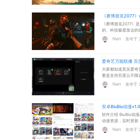
《赛博朋克2077》v
《赛博朋克2077》是
的、科技极度发达的
体验，可以从不同的
Nen
发布于 20
色都可以装备不同种
爱奇艺万能联播 百
大家都知道其实爱奇
要是支持百度云不限速
Nen
发布于 20
安卓BiuBiu动漫v1.
软件介绍 BiuBi
动漫资源，实时更新，让你的
Nen
发布于 20