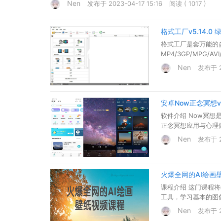
Nen
发布于 2023-04-17 15:16
阅读 ( 1017 )
格式工厂v5.14.0
格式工厂是套万能的
MP4/3GP/MPG/A
以在格式工厂中文版界
Nen
发布于 20
安卓Now正念冥想v4
软件介绍 Now冥
正念冥想应用与心理健
Nen
发布于 20
火爆全网的AI绘画
课程介绍 这门课程将
工具，学习基本的图
Nen
发布于 20