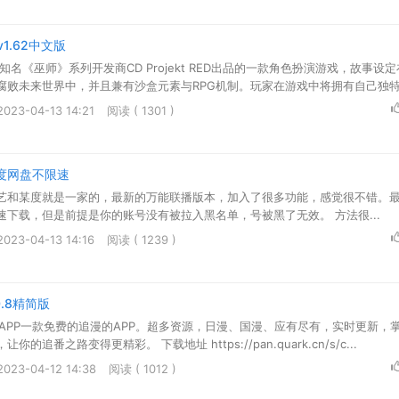
1.62中文版
知名《巫师》系列开发商CD Projekt RED出品的一款角色扮演游戏，故事设
腐败未来世界中，并且兼有沙盒元素与RPG机制。玩家在游戏中将拥有自己独
职业中选择自定义自己的角色，无论是嗜杀成性的雇佣兵还是诡计多端的黑客
23-04-13 14:21
阅读 ( 1301 )
类的自动化的装置和致命的武器。
度网盘不限速
艺和某度就是一家的，最新的万能联播版本，加入了很多功能，感觉很不错。
下载，但是前提是你的账号没有被拉入黑名单，号被黑了无效。 方法很...
23-04-13 14:16
阅读 ( 1239 )
0.8精简版
u动漫APP一款免费的追漫的APP。超多资源，日漫、国漫、应有尽有，实时更新，
追番之路变得更精彩。 下载地址 https://pan.quark.cn/s/c...
23-04-12 14:38
阅读 ( 1012 )