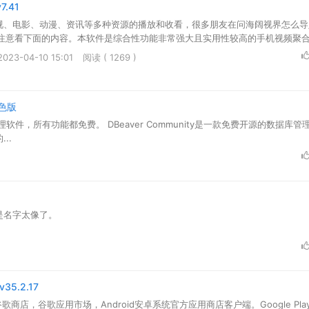
7.41
电视、电影、动漫、资讯等多种资源的播放和收看，很多朋友在问海阔视界怎么
注意看下面的内容。本软件是综合性功能非常强大且实用性较高的手机视频聚
非常方便大家进行查找搜索，给你vip般的至尊享受。
23-04-10 15:01
阅读 ( 1269 )
绿色版
库管理软件，所有功能都免费。 DBeaver Community是一款免费开源的数据库
..
是名字太像了。
 v35.2.17
Store谷歌商店，谷歌应用市场，Android安卓系统官方应用商店客户端。Google Pl