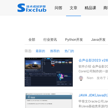
page contents
问答
文章
精品课
商
全部
行业资讯
Python开发
Java开发
筛选:
最新的
推荐的
热门的
会声会影2023 v2
软件介绍 会声会影20
Corel公司制作的
Nen
发布于 20
JAVA JDK(Java
甲骨文Oracle公司Ja
和Java基础类库源