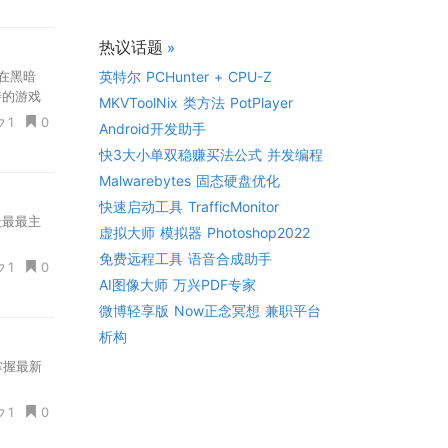
热议话题
»
英特尔
PCHunter
+
CPU-Z
定在黑暗
特的游戏
MKVToolNix
类方法
PotPlayer
，这些角
1
0
Android开发助手
快3大小单双稳赚买法公式
并发编程
Malwarebytes
固态硬盘优化
快速启动工具
TrafficMonitor
最最最主
虚拟大师
模拟器
Photoshop2022
免费远程工具
语音合成助手
1
0
AI图像大师
万兴PDF专家
微博轻享版
Now正念冥想
兼职平台
析构
掌握最新
1
0